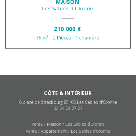
MAISON
Les Sables-d'Olonne
210 000 €
75 m²
- 2 Pièces
- 1 chambre
CÔTE & INTÉRIEUR
6 place de Strasbourg
85100
Les Sables d'Olonne
02 51 04 27 27
Vente / Maison / Les Sables d’Olonne
Vente / Appartement / Les Sables d’Olonne