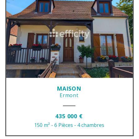
MAISON
Ermont
435 000 €
150 m²
- 6 Pièces
- 4 chambres