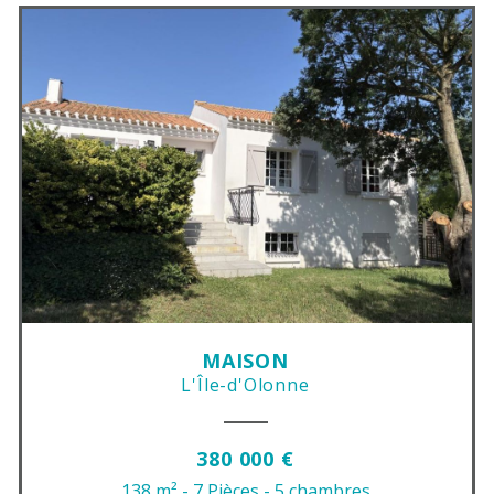
MAISON
L'Île-d'Olonne
380 000 €
138 m²
- 7 Pièces
- 5 chambres