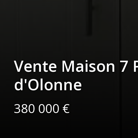
Vente Maison 7 P
d'Olonne
380 000 €