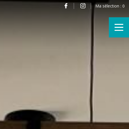
Ma sélection :
0