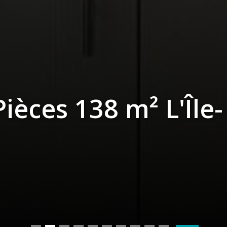
ièces 138 m² L'Île-