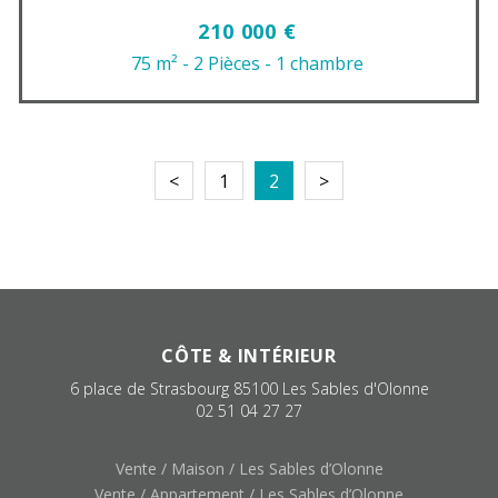
210 000 €
75 m²
- 2 Pièces
- 1 chambre
<
1
2
>
CÔTE & INTÉRIEUR
6 place de Strasbourg
85100
Les Sables d'Olonne
02 51 04 27 27
Vente / Maison / Les Sables d’Olonne
Vente / Appartement / Les Sables d’Olonne